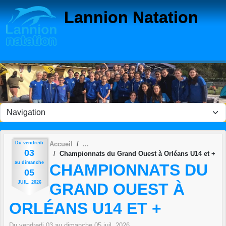
Panneau de gestion des cookies
Lannion Natation
Du
vendredi
Accueil
03
Championnats du Grand Ouest à Orléans U14 et +
au
dimanche
CHAMPIONNATS DU
05
JUIL.
2026
GRAND OUEST À
ORLÉANS U14 ET +
Du
vendredi
03
au
dimanche
05
juil.
2026