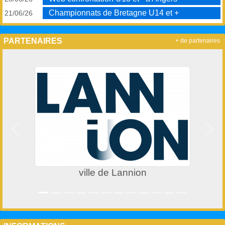
Championnats de Bretagne U14 et +
21/06/26
PARTENAIRES
+ de partenaires
Précedent
Suiv
ville de Lannion