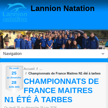
Panneau de gestion des cookies
Lannion Natation
Du
jeudi
Accueil
25
Championnats de France Maitres N1 été à tarbes
au
dimanche
CHAMPIONNATS DE
28
JUIN
2026
FRANCE MAITRES
N1 ÉTÉ À TARBES
Du
jeudi
25
au
dimanche
28
juin
2026