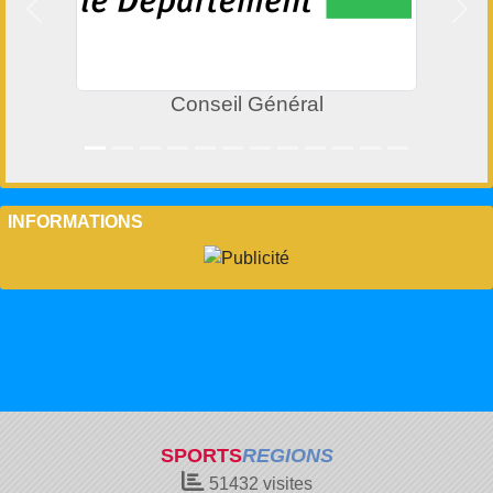
Précedent
Suiv
Conseil Général
INFORMATIONS
SPORTS
REGIONS
51432
visites