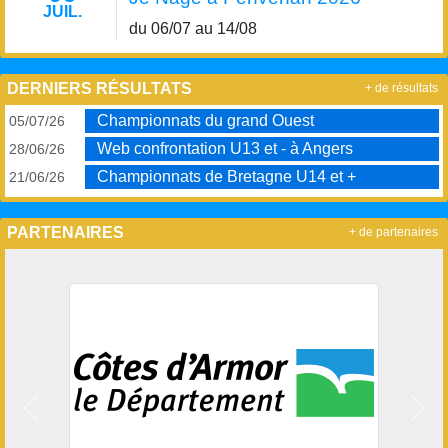
JUIL.
du 06/07 au 14/08
DERNIERS RÉSULTATS
+ de résultats
Championnats du grand Ouest
05/07/26
Web confrontation U13 et - à Angers
28/06/26
Championnats de Bretagne U14 et +
21/06/26
PARTENAIRES
+ de partenaires
Précedent
Suiv