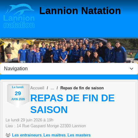
Panneau de gestion des cookies
Lannion Natation
Le
lundi
Accueil
Repas de fin de saison
29
REPAS DE FIN DE
JUIN
2026
SAISON
Le
lundi
29
juin
2026
à 19h
Lieu :
14 Rue Gaspard Monge
22300
Lannion
Les entraineurs
Les maitres
Les masters