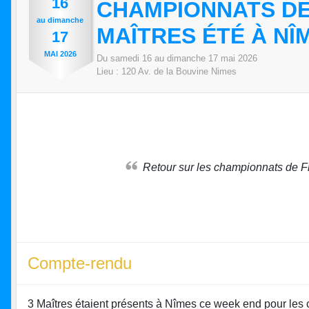
16
CHAMPIONNATS DE
au
dimanche
MAÎTRES ÉTÉ À NÎ
17
MAI
2026
Du
samedi
16
au
dimanche
17
mai
2026
Lieu :
120 Av. de la Bouvine
Nimes
Retour sur les championnats de 
Compte-rendu
3 Maîtres étaient présents à Nîmes ce week end pour le