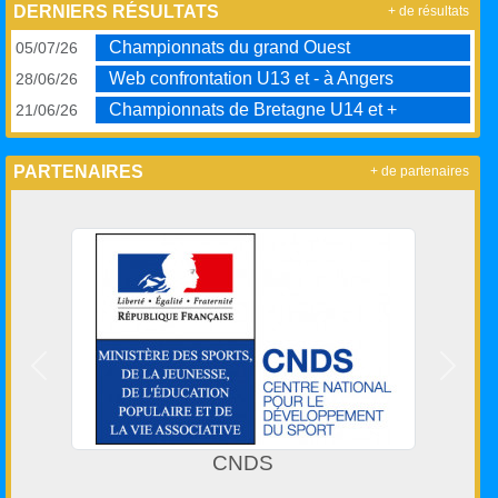
DERNIERS RÉSULTATS
+ de résultats
Championnats du grand Ouest
05/07/26
Web confrontation U13 et - à Angers
28/06/26
Championnats de Bretagne U14 et +
21/06/26
PARTENAIRES
+ de partenaires
Précedent
Suivan
CNDS