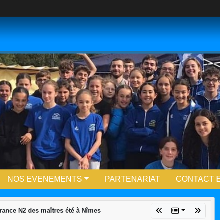
NOS EVENEMENTS
PARTENARIAT
CONTACT E
ance N2 des maîtres été à Nîmes