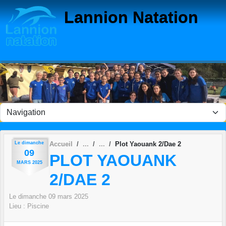
Panneau de gestion des cookies
Lannion Natation
Le
dimanche
Accueil
Plot Yaouank 2/Dae 2
09
PLOT YAOUANK
MARS
2025
2/DAE 2
Le
dimanche
09
mars
2025
Lieu :
Piscine