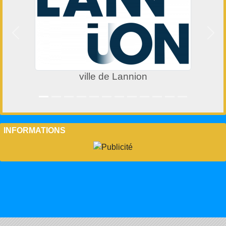
Précedent
Suiv
ville de Lannion
INFORMATIONS