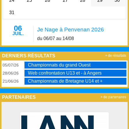
24
25
26
27
28
29
30
31
06
Je Nage à Penvenan 2026
JUIL.
du 06/07 au 14/08
DERNIERS RÉSULTATS
+ de résultats
Championnats du grand Ouest
05/07/26
Web confrontation U13 et - à Angers
28/06/26
Championnats de Bretagne U14 et +
21/06/26
PARTENAIRES
+ de partenaires