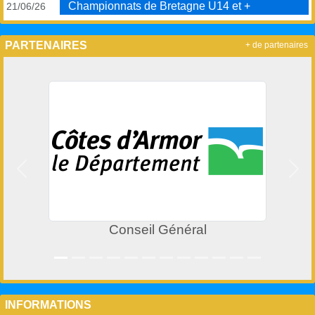
Championnats de Bretagne U14 et +
21/06/26
PARTENAIRES
+ de partenaires
Précedent
Suiv
Conseil Général
INFORMATIONS