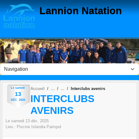
Panneau de gestion des cookies
Lannion Natation
Le
samedi
Accueil
Interclubs avenirs
13
INTERCLUBS
DÉC.
2025
AVENIRS
Le
samedi
13
déc.
2025
Lieu :
Piscine Islandia Paimpol