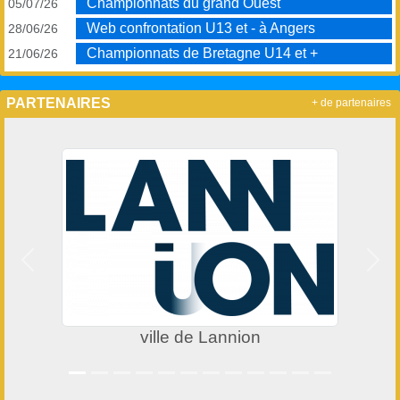
Championnats du grand Ouest
05/07/26
Web confrontation U13 et - à Angers
28/06/26
Championnats de Bretagne U14 et +
21/06/26
PARTENAIRES
+ de partenaires
Précedent
Suiv
ville de Lannion