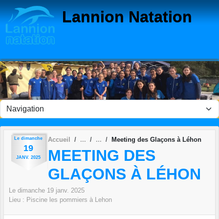
Panneau de gestion des cookies
Lannion Natation
Le
dimanche
Accueil
Meeting des Glaçons à Léhon
19
MEETING DES
JANV.
2025
GLAÇONS À LÉHON
Le
dimanche
19
janv.
2025
Lieu :
Piscine les pommiers à Lehon