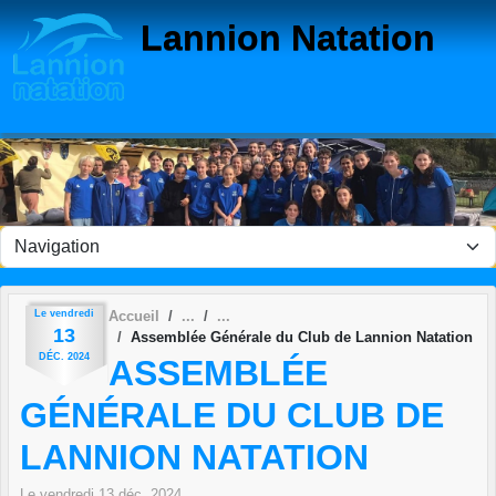
Panneau de gestion des cookies
Lannion Natation
Le
vendredi
Accueil
13
Assemblée Générale du Club de Lannion Natation
DÉC.
2024
ASSEMBLÉE
GÉNÉRALE DU CLUB DE
LANNION NATATION
Le
vendredi
13
déc.
2024