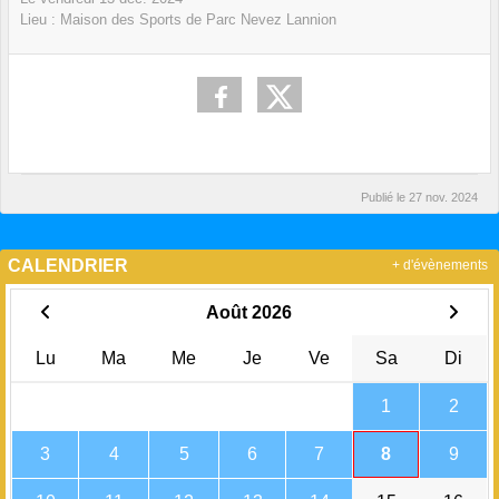
Lieu :
Maison des Sports de Parc Nevez Lannion
Publié le
27 nov. 2024
CALENDRIER
+ d'évènements
Août 2026
Lu
Ma
Me
Je
Ve
Sa
Di
1
2
3
4
5
6
7
8
9