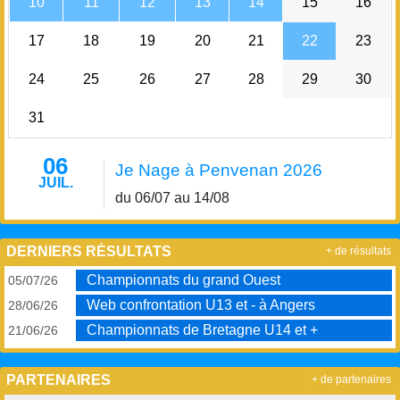
10
11
12
13
14
15
16
17
18
19
20
21
22
23
24
25
26
27
28
29
30
31
06
Je Nage à Penvenan 2026
JUIL.
du 06/07 au 14/08
DERNIERS RÉSULTATS
+ de résultats
Championnats du grand Ouest
05/07/26
Web confrontation U13 et - à Angers
28/06/26
Championnats de Bretagne U14 et +
21/06/26
PARTENAIRES
+ de partenaires