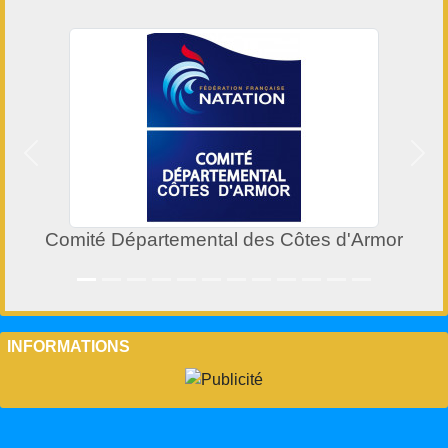
Précedent
Suiv
Comité Départemental des Côtes d'Armor
INFORMATIONS