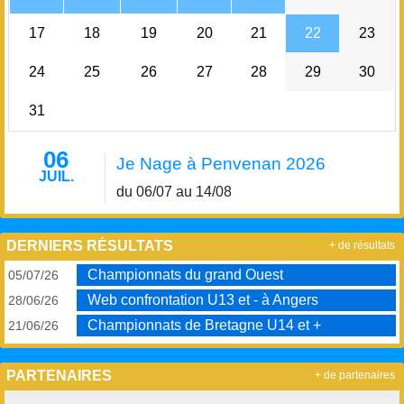
17
18
19
20
21
22
23
24
25
26
27
28
29
30
31
06
Je Nage à Penvenan 2026
JUIL.
du 06/07 au 14/08
DERNIERS RÉSULTATS
+ de résultats
Championnats du grand Ouest
05/07/26
Web confrontation U13 et - à Angers
28/06/26
Championnats de Bretagne U14 et +
21/06/26
PARTENAIRES
+ de partenaires