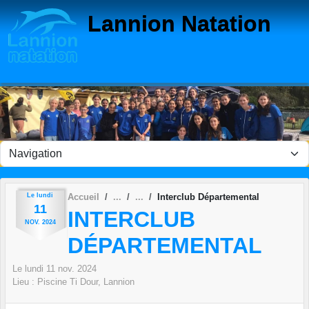
Panneau de gestion des cookies
Lannion Natation
Le
lundi
Accueil
Interclub Départemental
11
INTERCLUB
NOV.
2024
DÉPARTEMENTAL
Le
lundi
11
nov.
2024
Lieu :
Piscine Ti Dour, Lannion