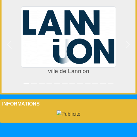
Précedent
Suiv
ville de Lannion
INFORMATIONS